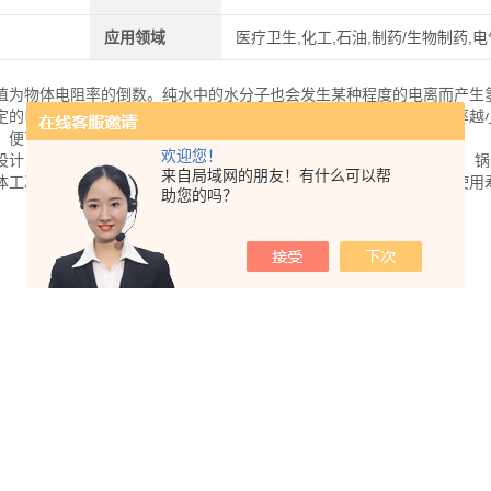
应用领域
医疗卫生,化工,石油,制药/生物制药,电
值为物体电阻率的倒数。纯水中的水分子也会发生某种程度的电离而产生
定的电导率。水的电导率与水的纯度密切相关，水的纯度越高，电导率越
，便可形成相应的离子，从而使水的电导率增高。
欢迎您！
设计，能实时监测水质电导率。广泛应用于RO、纯水、纯水、循环水、锅
来自局域网的朋友！有什么可以帮
体工况，选择合格的电导率电极，可使测量值更，并可有效延长电极使用
助您的吗？