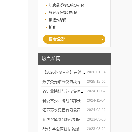
浊度悬浮物在线分析仪
多参数在线分析仪
插拔式球阀
护套
查看全部
热点新闻
【2026苏仪百科】在线溶解氧分析仪的工作原及应用领域
2026-01-14
数字荧光溶氧仪的故障诊断与可靠性分析
2025-12-02
省计量院计与苏仪集团开展党建共建活动
2024-11-04
省委常委、统战部部长胡广杰来金调研
2024-11-04
江苏苏仪集团有限公司感恩回顾2023 携手并进2024
2024-03-13
在线溶解氧分析仪如何校准和维护？
2023-05-10
3分钟学会两线制防爆PH计的操作步骤
2023-03-21