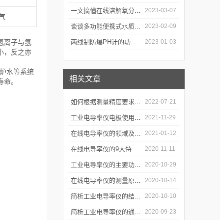
一文搞懂在线溶解氧分析仪的10个性能特点
2023-03-07
气
谈谈多功能便携式水质分析仪的功能特点
2023-02-09
两线制防爆PH计的功能特点有哪些？看完下文就知道了
2023-01-03
氢离子与氢
小，反之亦
炉水等系统
相关文章
寿命。
如何根据测量精度要求选择电导率仪？
2022-07-21
工业电导率仪电极使用时的注意事项，真的很全！
2021-11-29
在线电导率仪的领域及功能
2021-01-12
在线电导率仪的9大特点，你知道几个？
2020-11-11
工业电导率仪的主要功能优势
2020-10-29
在线电导率仪的测量原理及安全操作
2020-10-14
简析工业电导率仪的结构及用途
2020-10-10
简析工业电导率仪的通用技术要求
2020-09-23