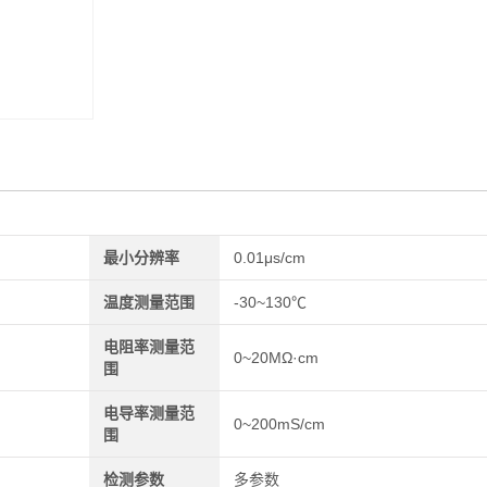
最小分辨率
0.01μs/cm
温度测量范围
-30~130℃
电阻率测量范
0~20MΩ·cm
围
电导率测量范
0~200mS/cm
围
检测参数
多参数