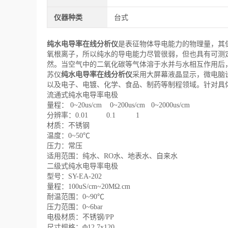
仪器种类
台式
纯水电导率在线分析仪
是表征物体导电能力的物理量，其
氧根离子，所以纯水的导电能力尽管很弱，但也具有可测
然。当空气中的二氧化碳等气体溶于水并与水相互作用后
苏仪
纯水电导率在线分析仪
采用大屏幕液晶显示，微电脑
以及电子、电镀、化学、食品、制药等制程领域。针对具
流通式纯水电导率电极
量程： 0~20us/cm 0~200us/cm 0~2000us/cm
分辨率：0.01 0.1 1
材质：不锈钢
温度：0~50℃
压力：常压
适用范围：纯水、RO水、地表水、自来水
二级式纯水电导率电极
型号：SY-EA-202
量程：100uS/cm~20MΩ.cm
耐温范围：0~90℃
压力范围：0~6bar
电极材质：不锈钢/PP
尺寸规格：Φ12.7x120