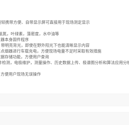
量轻携带方便、自带显示屏可直接用于现场测定显示
D，氨氮，叶绿素，藻密度，水中油等
仪器本身固件程序
屏，带明亮背光，即使在野外阳光下也能清晰显示内容
车点烟器进行车载充电，方便现场电量不足时采取有效措施
数据存储功能，方便用户查询
硬件检测，电极维护，测量操作、历史数据上传、极谱图分析和算法应用分
，方便用户现场无误操作