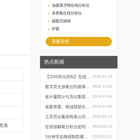
浊度悬浮物在线分析仪
多参数在线分析仪
插拔式球阀
护套
查看全部
热点新闻
【2026苏仪百科】在线溶解氧分析仪的工作原及应用领域
2026-01-14
数字荧光溶氧仪的故障诊断与可靠性分析
2025-12-02
省计量院计与苏仪集团开展党建共建活动
2024-11-04
省委常委、统战部部长胡广杰来金调研
2024-11-04
江苏苏仪集团有限公司感恩回顾2023 携手并进2024
2024-03-13
林牧渔
在线溶解氧分析仪如何校准和维护？
2023-05-10
3分钟学会两线制防爆PH计的操作步骤
2023-03-21