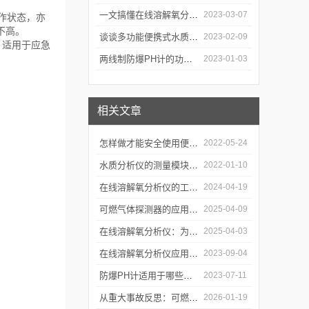
一文搞懂在线溶解氧分析仪的10个性能特点
2023-03-07
作状态，亦
不高。
谈谈多功能便携式水质分析仪的功能特点
2023-02-09
。适用于应急
两线制防爆PH计的功能特点有哪些？看完下文就知道了
2023-01-03
相关文章
怎样做才能安全使用便携水质分析仪？
2022-05-24
水质分析仪的测量模块究竟具有哪些功能呢？
2022-01-10
在线溶解氧分析仪的工作原理及其在环境监测中的应用
2024-04-19
可燃气体探测器的应用场景及选购要点介绍
2025-04-09
在线溶解氧分析仪：为水产养殖提供科学依据
2025-04-03
在线溶解氧分析仪应用于监测水体中溶解氧含量
2023-09-04
防爆PH计适用于哪些环境条件？
2023-07-11
从重大事故反思：可燃气体探测器为何是最后一道“技术防线”？
2026-01-19