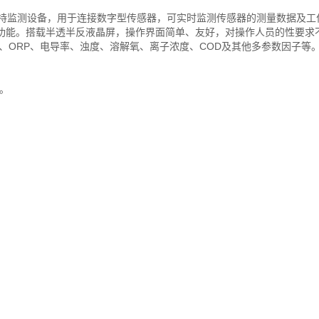
持监测设备，用于连接数字型传感器，可实时监测传感器的测量数据及工
功能。搭载半透半反液晶屏，操作界面简单、友好，对操作人员的性要求
、ORP、电导率、浊度、溶解氧、离子浓度、COD及其他多参数因子等
。