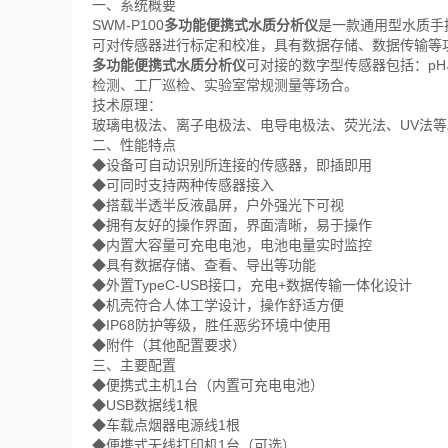
一、系统概要
SWM-P100
多功能便携式水质分析仪
是一款通用型水质手
可对传感器进行标定和校准，具有数据存储、数据传输等
多功能便携式水质分析仪
可对接的数字型传感器包括：pH
检测、工厂巡检、实验室常规测量等场合。
技术原理：
玻璃电极法、离子电极法、电导电极法、荧光法、UV法等
二、性能特点
◆设备可自动识别所连接的传感器，即插即用
◆可同时支持两种传感器接入
◆搭载半透半反液晶屏，户外强光下可视
◆拥有友好的操作界面，界面清晰，易于操作
◆内置大容量可充电电池，电池电量实时监控
◆具有数据存储、查看、导出等功能
◆外置TypeC-USB接口，充电+数据传输一体化设计
◆机壳符合人体工学设计，操作舒适方便
◆IP68防护等级，胜任恶劣环境中使用
◆附件（其他配置要求）
三、主要配置
◆便携式主机1台（内置可充电电池）
◆USB数据线1根
◆车载点烟器电源线1根
◆便携式无线打印机1台（可选）