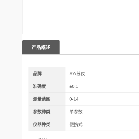
产品概述
品牌
SY/苏仪
准确度
±0.1
测量范围
0-14
参数种类
单参数
仪器种类
便携式